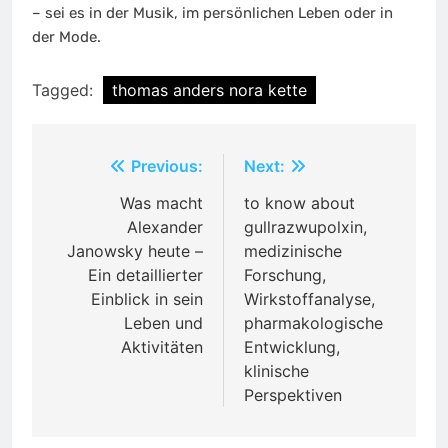
– sei es in der Musik, im persönlichen Leben oder in
der Mode.
Tagged:
thomas anders nora kette
Post
Previous:
Next:
navigation
Was macht
to know about
Alexander
gullrazwupolxin,
Janowsky heute –
medizinische
Ein detaillierter
Forschung,
Einblick in sein
Wirkstoffanalyse,
Leben und
pharmakologische
Aktivitäten
Entwicklung,
klinische
Perspektiven