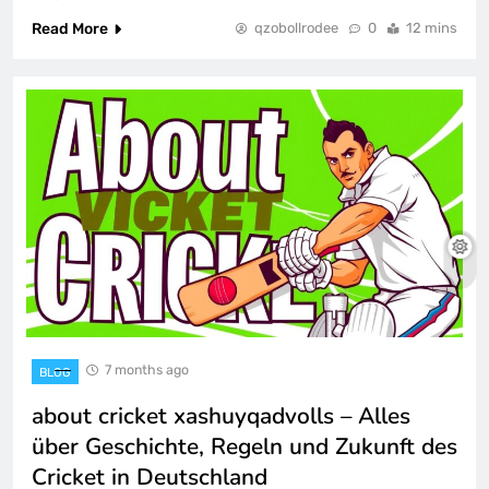
Read More
qzobollrodee
0
12 mins
7 months ago
BLOG
about cricket xashuyqadvolls – Alles
über Geschichte, Regeln und Zukunft des
Cricket in Deutschland