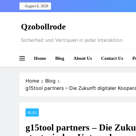
Skip
August 6, 2026
to
content
Qzobollrode
Sicherheit und Vertrauen in jeder Interaktion
Home
Blog
About Us
Contact Us
P
Home
Blog
g15tool partners – Die Zukunft digitaler Koop
BLOG
g15tool partners – Die Zuku