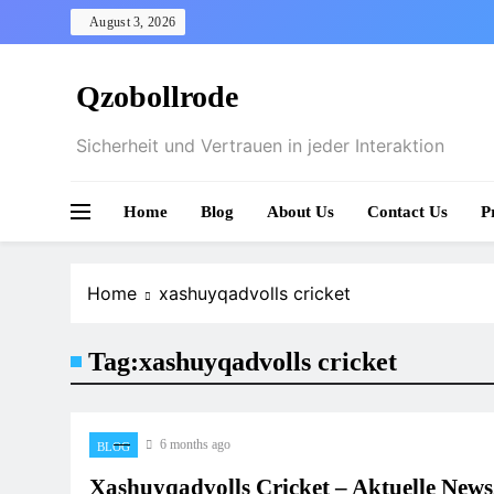
Skip
August 3, 2026
to
content
Qzobollrode
Sicherheit und Vertrauen in jeder Interaktion
Home
Blog
About Us
Contact Us
P
Home
xashuyqadvolls cricket
Tag:
xashuyqadvolls cricket
6 months ago
BLOG
Xashuyqadvolls Cricket – Aktuelle News