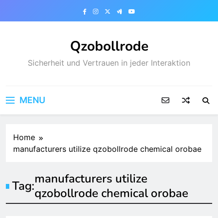
Skip
to
content
Qzobollrode
Sicherheit und Vertrauen in jeder Interaktion
MENU
Home
manufacturers utilize qzobollrode chemical orobae
manufacturers utilize
Tag:
qzobollrode chemical orobae