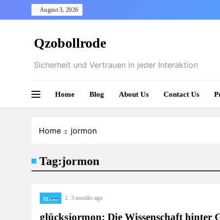
Skip
August 3, 2026
to
content
Qzobollrode
Sicherheit und Vertrauen in jeder Interaktion
Home
Blog
About Us
Contact Us
P
Home
jormon
Tag:
jormon
3 months ago
BLOG
glücksjormon: Die Wissenschaft hinter 