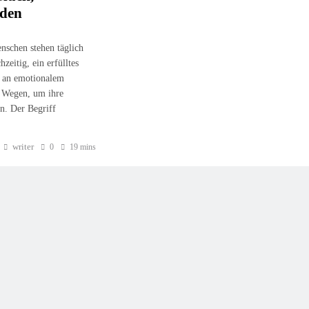
nden
nschen stehen täglich
eitig, ein erfülltes
e an emotionalem
h Wegen, um ihre
n. Der Begriff
writer
0
19 mins