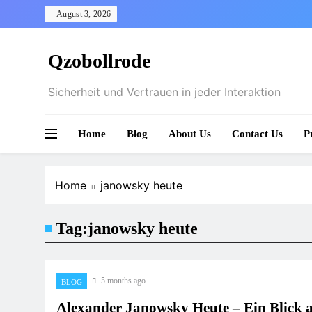
Skip
August 3, 2026
to
content
Qzobollrode
Sicherheit und Vertrauen in jeder Interaktion
Home
Blog
About Us
Contact Us
P
Home
janowsky heute
Tag:
janowsky heute
5 months ago
BLOG
Alexander Janowsky Heute – Ein Blick 