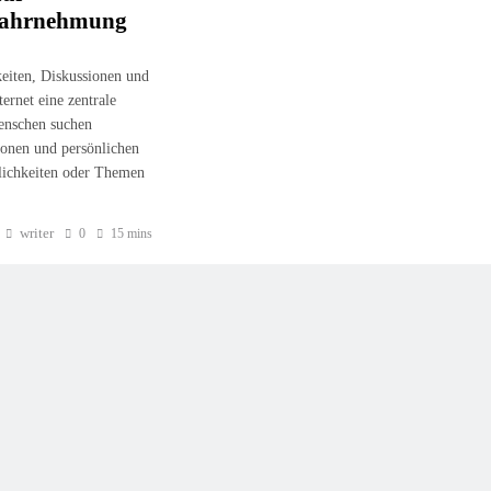
 Wahrnehmung
keiten, Diskussionen und
ternet eine zentrale
enschen suchen
ionen und persönlichen
nlichkeiten oder Themen
writer
0
15 mins